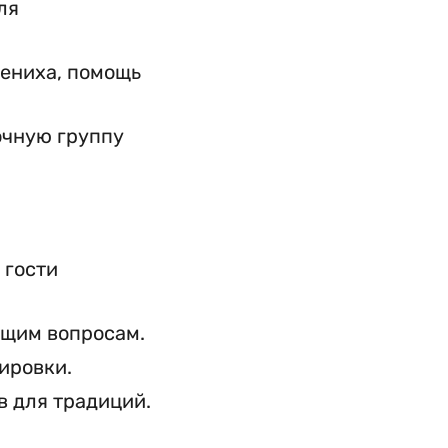
ля
жениха, помощь
очную группу
 гости
ющим вопросам.
ировки.
в для традиций.