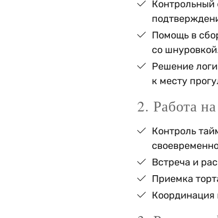
Контрольный 
подтверждени
Помощь в сбо
со шнуровкой
Решение логи
к месту прогу
2. Работа н
Контроль тайм
своевременно 
Встреча и ра
Приемка торта
Координация 