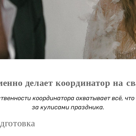
менно делает координатор на св
ственности координатора охватывает всё, что
за кулисами праздника.
одготовка