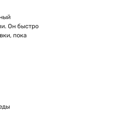
жный
и. Он быстро
вки, пока
 еды