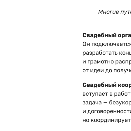
Многие пут
Свадебный орг
Он подключается
разработать кон
и грамотно расп
от идеи до полу
Свадебный коо
вступает в работ
задача — безуко
и договоренност
но координирует