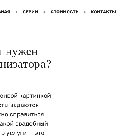
ВНАЯ
СЕРИИ
СТОИМОСТЬ
КОНТАКТЫ
н нужен
анизатора?
асивой картинкой
сты задаются
жно справиться
такой свадебный
о услуги — это