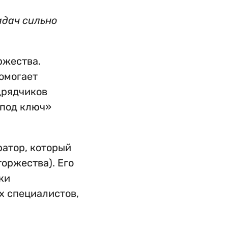
адач сильно
ржества.
помогает
дрядчиков
«под ключ»
ратор, который
торжества). Его
ки
х специалистов,